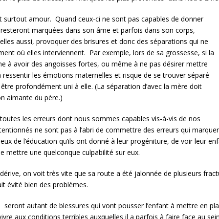
 et surtout amour. Quand ceux-ci ne sont pas capables de donner
qui resteront marquées dans son âme et parfois dans son corps,
 elles aussi, provoquer des brisures et donc des séparations qui ne
ment où elles interviennent. Par exemple, lors de sa grossesse, si la
ne à avoir des angoisses fortes, ou même à ne pas désirer mettre
ressentir les émotions maternelles et risque de se trouver séparé
être profondément uni à elle. (La séparation d’avec la mère doit
ion aimante du père.)
outes les erreurs dont nous sommes capables vis-à-vis de nos
intentionnés ne sont pas à l’abri de commettre des erreurs qui marquero
ux de l’éducation qu’ils ont donné à leur progéniture, de voir leur enf
 de mettre une quelconque culpabilité sur eux.
rive, on voit très vite que sa route a été jalonnée de plusieurs frac
rait évité bien des problèmes.
 etc… seront autant de blessures qui vont pousser l’enfant à mettre en
re aux conditions terribles auxquelles il a parfois à faire face au
sei