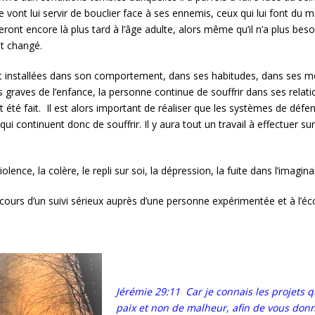
vont lui servir de bouclier face à ses ennemis, ceux qui lui font du m
eront encore là plus tard à l’âge adulte, alors même qu’il n’a plus besoi
t changé.
t installées dans son comportement, dans ses habitudes, dans ses m
s graves de l’enfance, la personne continue de souffrir dans ses relat
t été fait. Il est alors important de réaliser que les systèmes de déf
 qui continuent donc de souffrir. Il y aura tout un travail à effectuer
lence, la colère, le repli sur soi, la dépression, la fuite dans l’imagina
ours d’un suivi sérieux auprès d’une personne expérimentée et à l’éco
Jérémie 29:11 Car je connais les projets qu
paix et non de malheur,
afin de vous donn