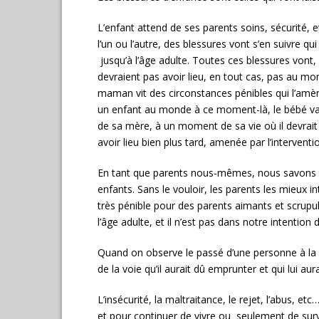
L’enfant attend de ses parents soins, sécurité,
l’un ou l’autre, des blessures vont s’en suivre 
jusqu’à l’âge adulte. Toutes ces blessures vont,
devraient pas avoir lieu, en tout cas, pas au mo
maman vit des circonstances pénibles qui l’amè
un enfant au monde à ce moment-là, le bébé va 
de sa mère, à un moment de sa vie où il devrait 
avoir lieu bien plus tard, amenée par l’intervent
En tant que parents nous-mêmes, nous savons t
enfants. Sans le vouloir, les parents les mieux 
très pénible pour des parents aimants et scrupule
l’âge adulte, et il n’est pas dans notre intention
Quand on observe le passé d’une personne à la dé
de la voie qu’il aurait dû emprunter et qui lui au
L’insécurité, la maltraitance, le rejet, l’abus,
et pour continuer de vivre ou seulement de surviv